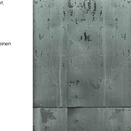
t,
einen