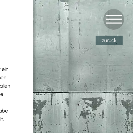
zurück
 ein
nen
alien
ie
habe
t.