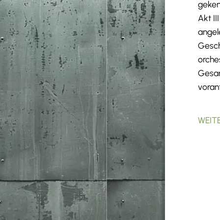
geken
Akt I
angel
Gesch
orche
Gesam
voran
WEIT